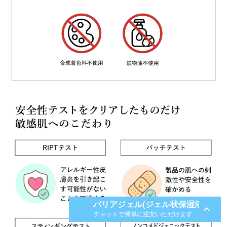
バリアジェル(ジェル状保湿液)
expand_less
チャットで簡単に注文いただけます