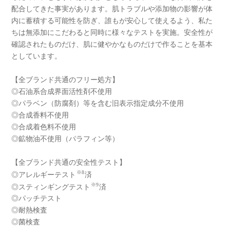
配合してきた事実があります。肌トラブルや添加物の影響が体
内に蓄積する可能性を防ぎ、誰もが安心して使えるよう、私た
ちは無添加にこだわると同時に様々なテストを実施。安全性が
確認されたものだけ、肌に健やかなものだけで作ることを基本
としています。
【全ブランド共通のフリー処方】
◎石油系合成界面活性剤不使用
◎パラベン（防腐剤）等を含む旧表示指定成分不使用
◎合成香料不使用
◎合成着色料不使用
◎鉱物油不使用（パラフィン等）
【全ブランド共通の安全性テスト】
※8
◎アレルギーテスト
済
※9
◎スティンギングテスト
済
◎パッチテスト
◎耐熱検査
◎菌検査