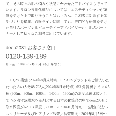
て、その時々の肌の悩みや状態に合わせたアドバイスも行って
います。サロン専用化粧品については、エステティシャンが研
修を受けた上で取り扱うことはもちろん、ご相談に対応する体
制づくりを構築。通販ラインに関しても、専門的な研修を受け
た自社のパーソナルビューティーアドバイザーが、肌のパート
ナーとして様々なご相談に応じています。
deep2031 お客さま窓口
0120-139-189
月〜金：10時〜17時30分（祝日を除く）
※1 3,286店舗 (2024年8月末時点) ※2 ADSブランドをご購入いた
だいた方の人数88,793人(2024年8月末時点) ※3 角質層まで ※4 5
種 (600m、800m、1000m、1400m、1500m)の深度単体比較とし
て ※5 海洋深層水を基剤とする日本の化粧品の中でdeep2031は
取水深度がNo.1（深度1,500m・2021年10月時点）（調査方法: デ
スクリサーチ及びヒアリング調査／調査期間 : 2021年8月5日〜