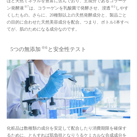
ほど天然ミネラルを豊富に含んでおり、主成分であるコラーゲ
※7
※3
ン発酵液
は、コラーゲンを乳酸菌で発酵させ、浸透
しやす
くしたもの。さらに、20種類以上の天然発酵成分と、製品ごと
の目的に合わせた天然美容成分を配合。つまり、ボトル1本すべ
てが、肌のためになる成分なのです。
※6
5つの無添加
と安全性テスト
化粧品は数種類の成分を安定して配合したり消費期限を確保す
るために、ともすれば肌負担となりうるケミカルな合成成分を