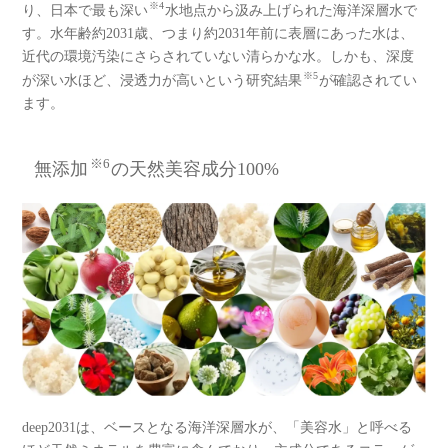
※4
り、日本で最も深い
水地点から汲み上げられた海洋深層水で
す。水年齢約2031歳、つまり約2031年前に表層にあった水は、
近代の環境汚染にさらされていない清らかな水。しかも、深度
※5
が深い水ほど、浸透力が高いという研究結果
が確認されてい
ます。
※6
無添加
の天然美容成分100%
deep2031は、ベースとなる海洋深層水が、「美容水」と呼べる