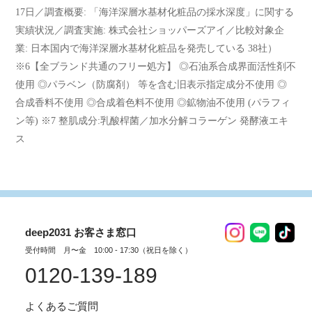
17日／調査概要: 「海洋深層水基材化粧品の採水深度」に関する
実績状況／調査実施: 株式会社ショッパーズアイ／比較対象企
業: 日本国内で海洋深層水基材化粧品を発売している 38社）
※6【全ブランド共通のフリー処方】 ◎石油系合成界面活性剤不
使用 ◎パラベン（防腐剤） 等を含む旧表示指定成分不使用 ◎
合成香料不使用 ◎合成着色料不使用 ◎鉱物油不使用 (パラフィ
ン等) ※7 整肌成分:乳酸桿菌／加水分解コラーゲン 発酵液エキ
ス
deep2031 お客さま窓口
受付時間 月〜金 10:00 - 17:30（祝日を除く）
0120-139-189
よくあるご質問