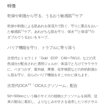
特徴
※1
乾燥や刺激から守る、うるおう敏感肌
ケア
乾燥や刺激による肌あれを保湿力で防ぐ、守りに重点をおい
※1
※3
※4
た敏感肌
ケア。あれがちな肌を守り、保水
と保湿
の
ダブルでうるおいをキープ。
バリア機能を守り、トラブルに寄り添う
次世代ヒトセラミド「Gold EOP C46ーTW1.0」などの天
然成分が配合された透明ジェルが、体温でとろけてサラサラ
に。ベタつかず、紫外線、摩擦、化学物質などの外的刺激か
ら肌を守り、自らのバリア機能をすこやかに保ちます。
※5
次世代CICA
「CICAエクソソーム」配合
50〜500nmという極小サイズの植物エクソソームを採用。従
来の製法に着目し、よりなじみやすさを追求したツボクサエ