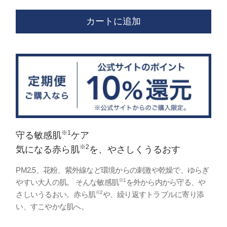
カートに追加
※1
守る敏感肌
ケア
※2
気になる赤ら肌
を、やさしくうるおす
PM2.5、花粉、紫外線など環境からの刺激や乾燥で、ゆらぎ
※1
やすい大人の肌。 そんな敏感肌
を外から内から守る、や
※2
さしいうるおい。赤ら肌
や、繰り返すトラブルに寄り添
い、すこやかな肌へ。