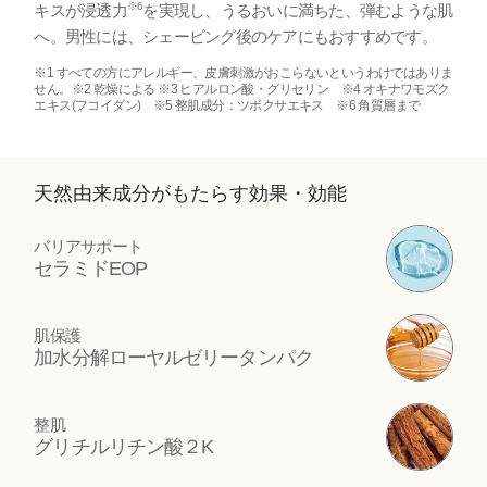
※6
キスが浸透力
を実現し、うるおいに満ちた、弾むような肌
へ。男性には、シェービング後のケアにもおすすめです。
※1 すべての方にアレルギー、皮膚刺激がおこらないというわけではありま
せん。※2 乾燥による ※3 ヒアルロン酸・グリセリン ※4 オキナワモズク
エキス(フコイダン) ※5 整肌成分：ツボクサエキス ※6 角質層まで
天然由来成分がもたらす効果・効能
バリアサポート
セラミドEOP
肌保護
加水分解ローヤルゼリータンパク
整肌
グリチルリチン酸２K