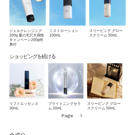
ジェルクレンジング
ミストローション
スリーピング グロー
200g 夏の毛穴大掃除
100mL
スクリーム 50mL
キャンペーン200g特
典付
ショッピングを続ける
リフトエッセンス
ブライトニングセラ
スリーピング グロー
UVベ
30mL
ム 20mL
スクリーム 50mL
Page