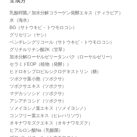
全成分
乳酸桿菌／加水分解コラーゲン発酵エキス（ティラピア）
水（海水）
BG（サトウキビ・トウモロコシ）
グリセリン（ヤシ）
ペンチレングリコール（サトウキビ・トウモロコシ）
グリチルリチン酸2K（甘草）
加水分解ローヤルゼリータンパク（ローヤルゼリー）
セラミドEOP（植物（発酵））
ヒドロキシプロピルシクロデキストリン（糖）
ツボクサ葉小胞（ツボクサ）
ツボクサエキス（ツボクサ）
マデカッソシド（ツボクサ）
アシアチコシド（ツボクサ）
ソメイヨシノ葉エキス（ソメイヨシノ）
コンフリー葉エキス（ヒレハリソウ）
オキナワモズクエキス（オキナワモズク）
ヒアルロン酸Na（乳酸菌）