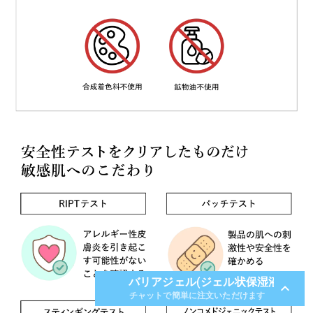
バリアジェル(ジェル状保湿液)
expand_less
チャットで簡単に注文いただけます