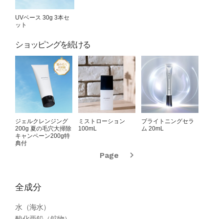
UVベース 30g 3本セ
ット
ショッピングを続ける
ジェルクレンジング
ミストローション
ブライトニングセラ
バリア
200g 夏の毛穴大掃除
100mL
ム 20mL
キャンペーン200g特
典付
Page
全成分
水（海水）
酸化亜鉛（鉱物）