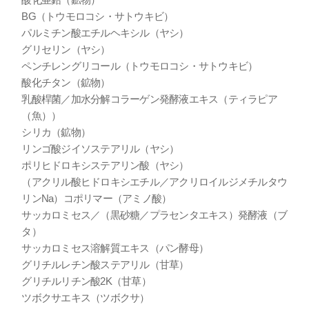
BG（トウモロコシ・サトウキビ）
パルミチン酸エチルヘキシル（ヤシ）
グリセリン（ヤシ）
ペンチレングリコール（トウモロコシ・サトウキビ）
酸化チタン（鉱物）
乳酸桿菌／加水分解コラーゲン発酵液エキス（ティラピア
（魚））
シリカ（鉱物）
リンゴ酸ジイソステアリル（ヤシ）
ポリヒドロキシステアリン酸（ヤシ）
（アクリル酸ヒドロキシエチル／アクリロイルジメチルタウ
リンNa）コポリマー（アミノ酸）
サッカロミセス／（黒砂糖／プラセンタエキス）発酵液（ブ
タ）
サッカロミセス溶解質エキス（パン酵母）
グリチルレチン酸ステアリル（甘草）
グリチルリチン酸2K（甘草）
ツボクサエキス（ツボクサ）