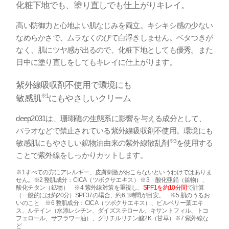
化粧下地でも、塗り直しでも仕上がりキレイ。
高い防御力と心地よい肌なじみを両立。キシキシ感の少ない
なめらかさで、ムラなくのびて白浮きしません。ベタつきが
なく、肌にツヤ感が出るので、化粧下地としても優秀。また
日中に塗り直しをしてもキレイに仕上がります。
紫外線吸収剤不使用で環境にも
※1
敏感肌
にもやさしいクリーム
deep2031は、珊瑚礁の生態系に影響を与える成分として、
パラオなどで禁止されている紫外線吸収剤不使用。環境にも
※3
敏感肌にもやさしい鉱物油由来の紫外線散乱剤
を使用する
ことで紫外線をしっかりカットします。
※1すべての方にアレルギー、皮膚刺激がおこらないというわけではありま
せん。※2 整肌成分：CICA（ツボクサエキス） ※3 酸化亜鉛（鉱物）、
酸化チタン（鉱物） ※4 紫外線対策を重視し、
SPF1を約10分間
で計算
（一般的には約20分）SPF37の場合、約6.1時間が目安。 ※5 肌のうるお
いのこと ※6 整肌成分：CICA（ツボクサエキス）、ビルベリー葉エキ
ス、ルテイン（水添レシチン、ダイズステロール、キサントフィル、トコ
フェロール、サフラワー油）、グリチルリチン酸2K（甘草）※7 紫外線な
ど