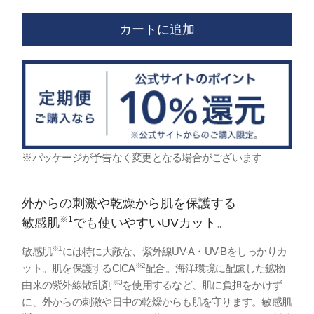
カートに追加
※パッケージが予告なく変更となる場合がございます
外からの刺激や乾燥から肌を保護する
※1
敏感肌
でも使いやすいUVカット。
※1
敏感肌
には特に大敵な、紫外線UV-A・UV-Bをしっかりカ
※2
ット。肌を保護するCICA
配合。海洋環境に配慮した鉱物
※3
由来の紫外線散乱剤
を使用するなど、肌に負担をかけず
に、外からの刺激や日中の乾燥からも肌を守ります。敏感肌