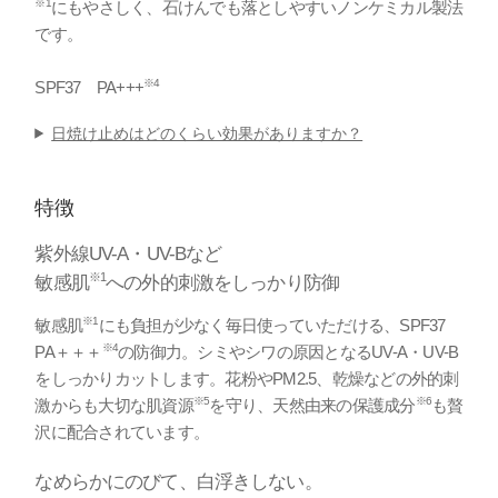
※1
にもやさしく、石けんでも落としやすいノンケミカル製法
です。
※4
SPF37 PA+++
日焼け止めはどのくらい効果がありますか？
特徴
紫外線UV-A・UV-Bなど
※1
敏感肌
への外的刺激をしっかり防御
※1
敏感肌
にも負担が少なく毎日使っていただける、SPF37
※4
PA＋＋＋
の防御力。シミやシワの原因となるUV-A・UV-B
をしっかりカットします。花粉やPM2.5、乾燥などの外的刺
※5
※6
激からも大切な肌資源
を守り、天然由来の保護成分
も贅
沢に配合されています。
なめらかにのびて、白浮きしない。