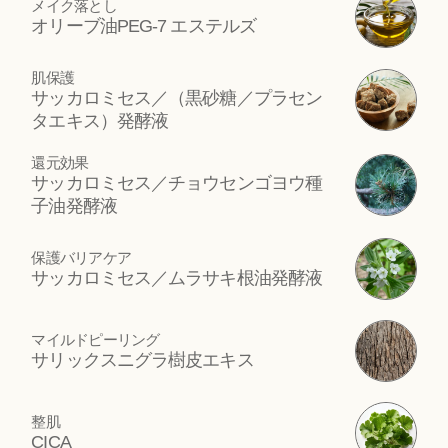
メイク落とし
オリーブ油PEG-7 エステルズ
肌保護
サッカロミセス／（黒砂糖／プラセン
タエキス）発酵液
還元効果
サッカロミセス／チョウセンゴヨウ種
子油発酵液
保護バリアケア
サッカロミセス／ムラサキ根油発酵液
マイルドピーリング
サリックスニグラ樹皮エキス
整肌
CICA