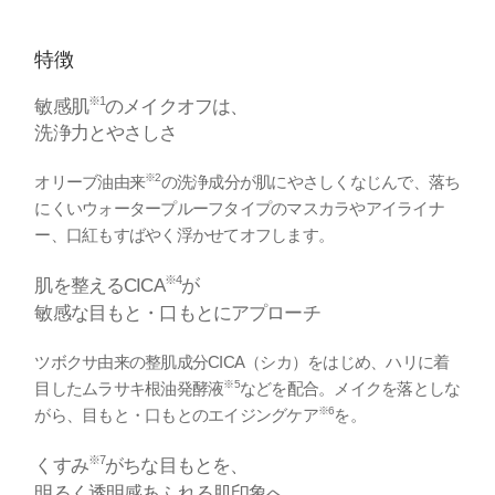
特徴
※1
敏感肌
のメイクオフは、
洗浄力とやさしさ
※2
オリーブ油由来
の洗浄成分が肌にやさしくなじんで、落ち
にくいウォータープルーフタイプのマスカラやアイライナ
ー、口紅もすばやく浮かせてオフします。
※4
肌を整えるCICA
が
敏感な目もと・口もとにアプローチ
ツボクサ由来の整肌成分CICA（シカ）をはじめ、ハリに着
※5
目したムラサキ根油発酵液
などを配合。メイクを落としな
※6
がら、目もと・口もとのエイジングケア
を。
※7
くすみ
がちな目もとを、
明るく透明感あふれる肌印象へ