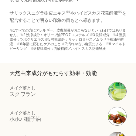
※8
※9
サリックスニグラ樹皮エキス
やハイビスカス花発酵液
を
配合することで明るい印象の目もとへ導きます。
※1すべての方にアレルギー、皮膚刺激がおこらないというわけではありま
せん。※2 洗浄成分：オリーブ油PEG-7 エステルズ ※3 洗浄成分 ※4 整肌
成分：ツボクサエキス ※5 整肌成分：サッカロミセス／ムラサキ根油発酵
液 ※6 年齢に応じたケアのこと ※7 汚れや古い角質による ※8 マイルド
ピーリング ※9 整肌成分：乳酸桿菌／ハイビスカス花発酵液
天然由来成分がもたらす効果・効能
メイク落とし
スクワラン
メイク落とし
ホホバ種子油