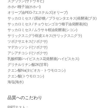
スクワラン(サトウキビ)
ホホバ種子油(ホホバ)
オリーブ油PEG-7エステルズ(オリーブ)
サッカロミセス / (黒砂糖／プラセンタエキス)発酵液(ブタ)
サッカロミセス / チョウセンゴヨウ種子油発酵液(松)
サッカロミセス / ムラサキ根油発酵液(シコン)
サリックスニグラ樹皮エキス(サリックスニグラ)
ツボクサエキス(ツボクサ)
マデカッソシド(ツボクサ)
アシアチコシド(ツボクサ)
乳酸桿菌/ハイビスカス花発酵液(ハイビスカス)
グリチルリチン酸2K(甘草)
クエン酸Na(タピオカ・トウモロコシ)
クエン酸(トウモロコシ)
海塩(海水)
品質へのこだわり
RIPTテスト：