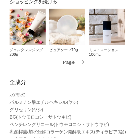
ショッピングを続ける
ジェルクレンジング
ピュアソープ70g
ミストローション
ブラ
200g
100mL
ム 2
Page
全成分
水(海水)
パルミチン酸エチルヘキシル(ヤシ)
グリセリン(ヤシ)
BG(トウモロコシ・サトウキビ)
ペンチレングリコール(トウモロコシ・サトウキビ)
乳酸桿菌/加水分解コラーゲン発酵液エキス(ティラピア(魚))