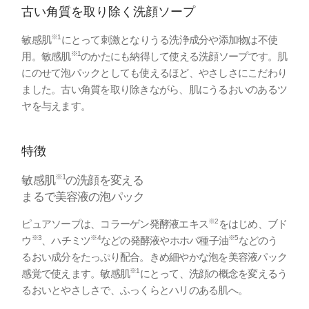
古い角質を取り除く洗顔ソープ
※1
敏感肌
にとって刺激となりうる洗浄成分や添加物は不使
※1
用。敏感肌
のかたにも納得して使える洗顔ソープです。肌
にのせて泡パックとしても使えるほど、やさしさにこだわり
ました。古い角質を取り除きながら、肌にうるおいのあるツ
ヤを与えます。
特徴
※1
敏感肌
の洗顔を変える
まるで美容液の泡パック
※2
ピュアソープは、コラーゲン発酵液エキス
をはじめ、ブド
※3
※4
※5
ウ
、ハチミツ
などの発酵液やホホバ種子油
などのう
るおい成分をたっぷり配合。きめ細やかな泡を美容液パック
※1
感覚で使えます。敏感肌
にとって、洗顔の概念を変えるう
るおいとやさしさで、ふっくらとハリのある肌へ。