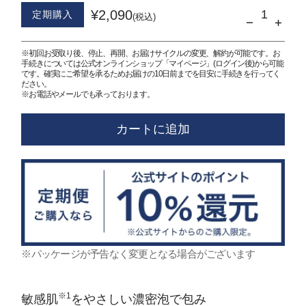
¥2,090
定期購入
(税込)
※初回お受取り後、停止、再開、お届けサイクルの変更、解約が可能です。お
手続きについては公式オンラインショップ「マイページ」(ログイン後)から可能
です。確実にご希望を承るためお届けの10日前までを目安に手続きを行ってく
ださい。
※お電話やメールでも承っております。
カートに追加
※パッケージが予告なく変更となる場合がございます
※1
敏感肌
をやさしい濃密泡で包み