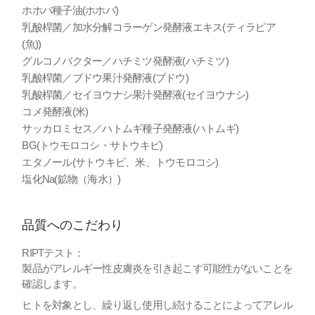
ホホバ種子油(ホホバ)
乳酸桿菌／加水分解コラーゲン発酵液エキス(ティラピア
(魚))
グルコノバクター／ハチミツ発酵液(ハチミツ)
乳酸桿菌／ブドウ果汁発酵液(ブドウ)
乳酸桿菌／セイヨウナシ果汁発酵液(セイヨウナシ)
コメ発酵液(米)
サッカロミセス／ハトムギ種子発酵液(ハトムギ)
BG(トウモロコシ・サトウキビ)
エタノール(サトウキビ、米、トウモロコシ)
塩化Na(鉱物（海水）)
品質へのこだわり
RIPTテスト：
製品がアレルギー性皮膚炎を引き起こす可能性がないことを
確認します。
ヒトを対象とし、繰り返し使用し続けることによってアレル