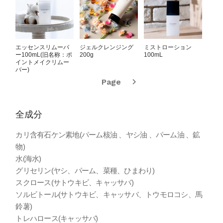
エッセンスリムーバ
ジェルクレンジング
ミストローション
ブラ
ー100mL(旧名称：ポ
200g
100mL
ム 2
イントメイクリムー
バー)
Page
全成分
カリ含有石ケン素地(パーム核油 、ヤシ油 、パーム油 、鉱
物)
水(海水)
グリセリン(ヤシ、パーム、菜種、ひまわり)
スクロース(サトウキビ、キャッサバ)
ソルビトール(サトウキビ、キャッサバ、トウモロコシ、馬
鈴薯)
トレハロース(キャッサバ)