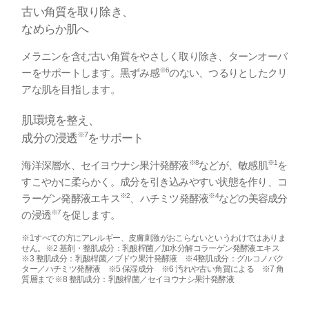
古い角質を取り除き、
なめらか肌へ
メラニンを含む古い角質をやさしく取り除き、ターンオーバ
※6
ーをサポートします。黒ずみ感
のない、つるりとしたクリ
アな肌を目指します。
肌環境を整え、
※7
成分の浸透
をサポート
※8
※1
海洋深層水、セイヨウナシ果汁発酵液
などが、敏感肌
を
すこやかに柔らかく。成分を引き込みやすい状態を作り、コ
※2
※4
ラーゲン発酵液エキス
、ハチミツ発酵液
などの美容成分
※7
の浸透
を促します。
※1すべての方にアレルギー、皮膚刺激がおこらないというわけではありま
せん。※2 基剤・整肌成分：乳酸桿菌／加水分解コラーゲン発酵液エキス
※3 整肌成分：乳酸桿菌／ブドウ果汁発酵液 ※4整肌成分：グルコノバク
ター／ハチミツ発酵液 ※5 保湿成分 ※6 汚れや古い角質による ※7 角
質層まで ※8 整肌成分：乳酸桿菌／セイヨウナシ果汁発酵液