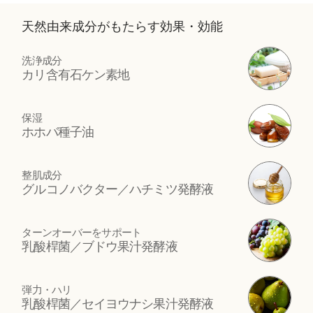
天然由来成分がもたらす効果・効能
洗浄成分
カリ含有石ケン素地
保湿
ホホバ種子油
整肌成分
グルコノバクター／ハチミツ発酵液
ターンオーバーをサポート
乳酸桿菌／ブドウ果汁発酵液
弾力・ハリ
乳酸桿菌／セイヨウナシ果汁発酵液