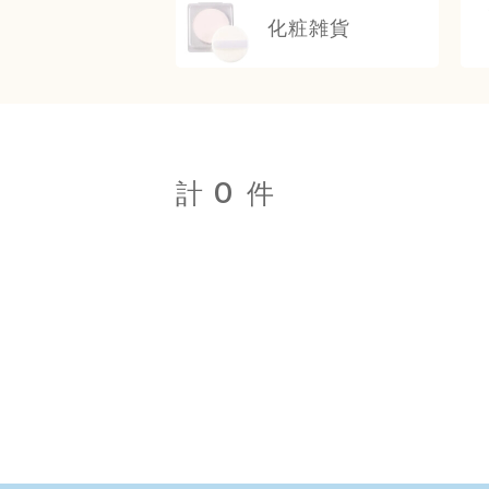
化粧雑貨
0
計
件