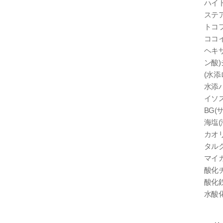
ハイ
ステア
トコフ
ココ
ヘキ
ン酸)
(水添
水添パ
イソ
BG(
海塩(
カオリ
タルク
マイカ
酸化チ
酸化鉄
水酸化