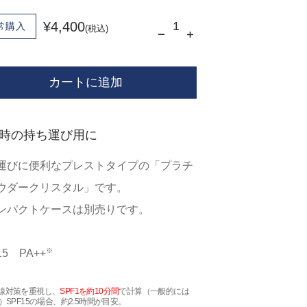
¥4,400
常購入
(税込)
カートに追加
時の持ち運び用に
運びに便利なプレストタイプの「プラチ
ウダークリスタル」です。
ンパクトケースは別売りです。
※
15 PA++
線対策を重視し、
SPF1を約10分間
で計算（一般的には
）SPF15の場合、約2.5時間が目安。