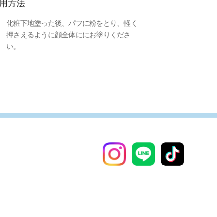
用方法
化粧下地塗った後、パフに粉をとり、軽く
押さえるように顔全体ににお塗りくださ
い。