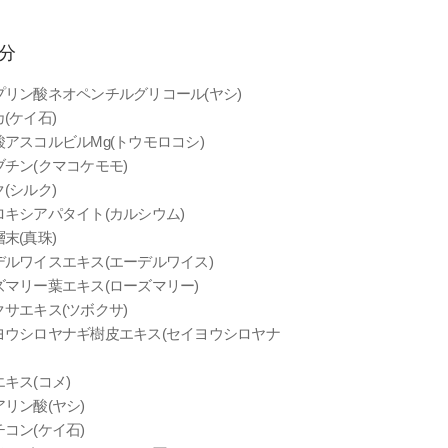
分
プリン酸ネオペンチルグリコール(ヤシ)
(ケイ石)
酸アスコルビルMg(トウモロコシ)
ブチン(クマコケモモ)
(シルク)
ロキシアパタイト(カルシウム)
末(真珠)
デルワイスエキス(エーデルワイス)
ズマリー葉エキス(ローズマリー)
クサエキス(ツボクサ)
ヨウシロヤナギ樹皮エキス(セイヨウシロヤナ
キス(コメ)
リン酸(ヤシ)
コン(ケイ石)