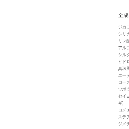
全成
ジカ
シリカ
リン
アル
シルク
ヒド
真珠層
エー
ロー
ツボ
セイ
ギ)
コメエ
ステア
ジメチ