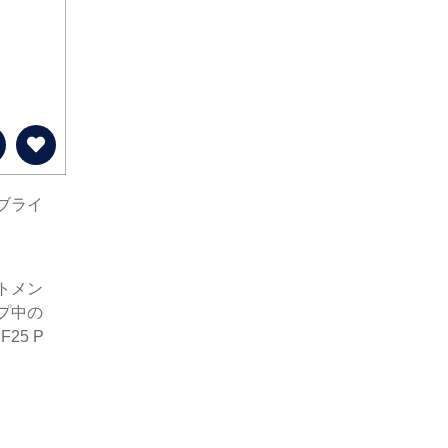
ブライ
トメン
プ中の
25 P