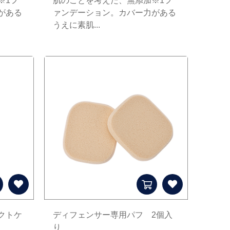
※1フ
肌のことを考えた、無添加※1フ
がある
ァンデーション。カバー力がある
うえに素肌...
クトケ
ディフェンサー専用パフ 2個入
り