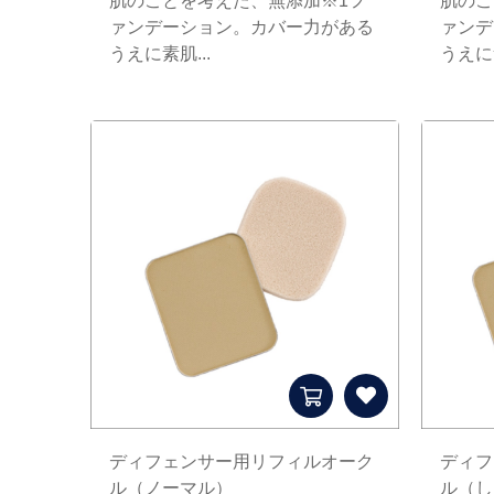
肌のことを考えた、無添加※1フ
肌のこ
ァンデーション。カバー力がある
ァンデ
うえに素肌...
うえに素
ディフェンサー用リフィルオーク
ディフ
ル（ノーマル）
ル（し