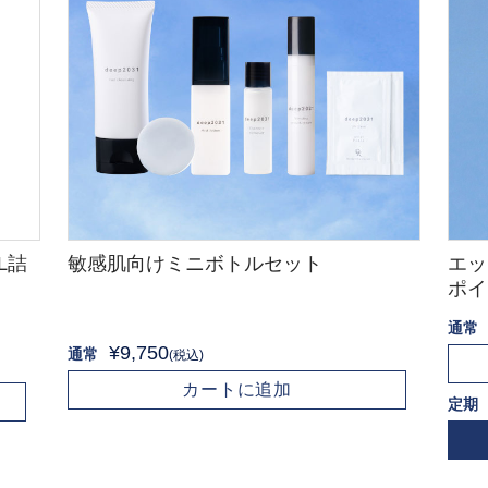
L詰
敏感肌向けミニボトルセット
エッ
ポイ
通常
¥9,750
通常
(税込)
カートに追加
定期